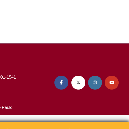
3091-1541




o Paulo