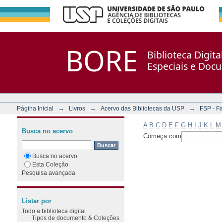
Filtrar por: Assunto
Repositório DSpace/Manakin + Corisco
BORE
Biblioteca Digit
Especiais e Doc
→
→
→
Página Inicial
Livros
Acervo das Bibliotecas da USP
FSP - F
A
B
C
D
E
F
G
H
I
J
K
L
M
Busca no acervo
Começa com
Busca no acervo
Esta Coleção
Pesquisa avançada
Listar por
Todo a biblioteca digital
Tipos de documento & Coleções