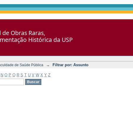
al de Obras Raras,
umentação Histórica da USP
→
Filtrar por: Assunto
aculdade de Saúde Pública
N
O
P
Q
R
S
T
U
V
W
X
Y
Z