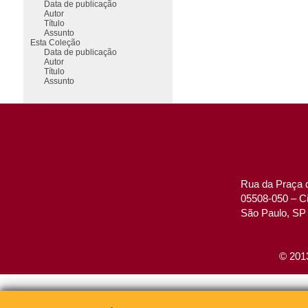
Data de publicação
Autor
Título
Assunto
Esta Coleção
Data de publicação
Autor
Título
Assunto
Rua da Praça d
05508-050 – Ci
São Paulo, SP 
© 2013