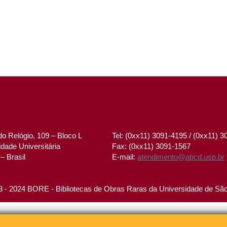
o Relógio, 109 – Bloco L
Tel: (0xx11) 3091-4195 / (0xx11) 
dade Universitária
Fax: (0xx11) 3091-1567
– Brasil
E-mail:
atendimento@abcd.usp.br
 - 2024 BORE - Bibliotecas de Obras Raras da Universidade de Sã