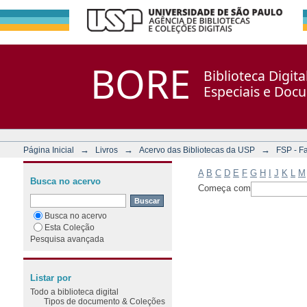
Filtrar por: Assunto
Repositório DSpace/Manakin + Corisco
BORE
Biblioteca Digit
Especiais e Doc
→
→
→
Página Inicial
Livros
Acervo das Bibliotecas da USP
FSP - F
A
B
C
D
E
F
G
H
I
J
K
L
M
Busca no acervo
Começa com
Busca no acervo
Esta Coleção
Pesquisa avançada
Listar por
Todo a biblioteca digital
Tipos de documento & Coleções