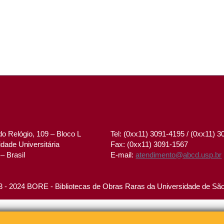
o Relógio, 109 – Bloco L
Tel: (0xx11) 3091-4195 / (0xx11) 
dade Universitária
Fax: (0xx11) 3091-1567
– Brasil
E-mail:
atendimento@abcd.usp.br
 - 2024 BORE - Bibliotecas de Obras Raras da Universidade de Sã