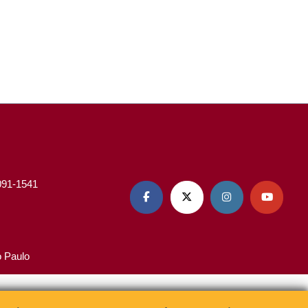
3091-1541




o Paulo