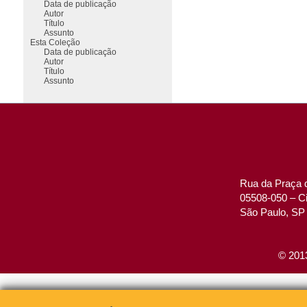
Data de publicação
Autor
Título
Assunto
Esta Coleção
Data de publicação
Autor
Título
Assunto
Rua da Praça d
05508-050 – Ci
São Paulo, SP 
© 2013