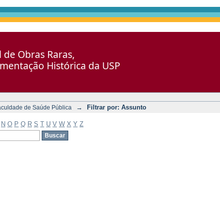
al de Obras Raras,
umentação Histórica da USP
→
Filtrar por: Assunto
aculdade de Saúde Pública
N
O
P
Q
R
S
T
U
V
W
X
Y
Z