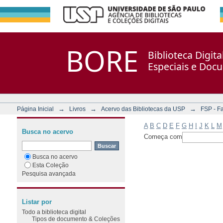
Filtrar por: Assunto
Repositório DSpace/Manakin + Corisco
BORE
Biblioteca Digit
Especiais e Doc
→
→
→
Página Inicial
Livros
Acervo das Bibliotecas da USP
FSP - F
A
B
C
D
E
F
G
H
I
J
K
L
M
Busca no acervo
Começa com
Busca no acervo
Esta Coleção
Pesquisa avançada
Listar por
Todo a biblioteca digital
Tipos de documento & Coleções