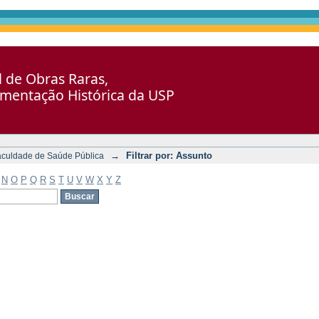
al de Obras Raras,
umentação Histórica da USP
→
Filtrar por: Assunto
aculdade de Saúde Pública
N
O
P
Q
R
S
T
U
V
W
X
Y
Z