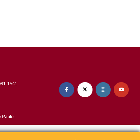
3091-1541




o Paulo