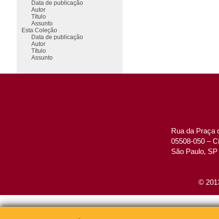
Data de publicação
Autor
Título
Assunto
Esta Coleção
Data de publicação
Autor
Título
Assunto
Rua da Praça d
05508-050 – Ci
São Paulo, SP 
© 2013