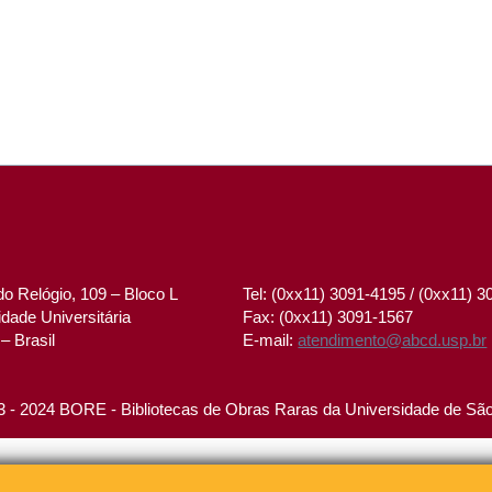
o Relógio, 109 – Bloco L
Tel: (0xx11) 3091-4195 / (0xx11) 
dade Universitária
Fax: (0xx11) 3091-1567
– Brasil
E-mail:
atendimento@abcd.usp.br
 - 2024 BORE - Bibliotecas de Obras Raras da Universidade de Sã