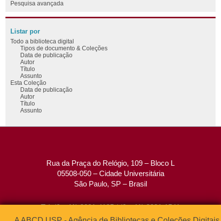
Pesquisa avançada
Listar por
Todo a biblioteca digital
Tipos de documento & Coleções
Data de publicação
Autor
Título
Assunto
Esta Coleção
Data de publicação
Autor
Título
Assunto
Rua da Praça do Relógio, 109 – Bloco L
05508-050 – Cidade Universitária
São Paulo, SP – Brasil
Tel: (0xx11) 3091-4195 / (0xx11) 3091-1541
Fax: (0xx11) 3091-1567
A ABCD USP - Agência de Bibliotecas e Coleções Digitais