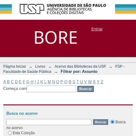
Filtrar por:
Repositório
BORE
Entrar
DSpace/Manakin + Corisco
Assunto
→
→
→
Página Inicial
Livros
Acervo das Bibliotecas da USP
FSP -
→
Filtrar por: Assunto
Faculdade de Saúde Pública
A
B
C
D
E
F
G
H
I
J
K
L
M
N
O
P
Q
R
S
T
U
V
W
X
Y
Z
Começa com
Busca no acervo
Busca
no acervo
Esta Coleção