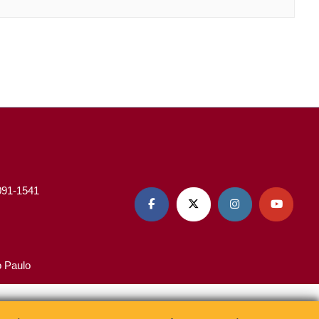
3091-1541




o Paulo