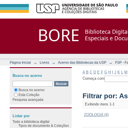
Filtrar por: Assunto
Repositório DSpace/Manakin + Corisco
BORE
Biblioteca Digit
Especiais e Doc
→
→
→
Página Inicial
Livros
Acervo das Bibliotecas da USP
FSP - F
A
B
C
D
E
F
G
H
I
J
K
L
M
Busca no acervo
Começa com
Busca no acervo
Filtrar por: A
Esta Coleção
Pesquisa avançada
Exibindo itens 1-1
ZOOLOGIA (4)
Listar por
Todo a biblioteca digital
Tipos de documento & Coleções