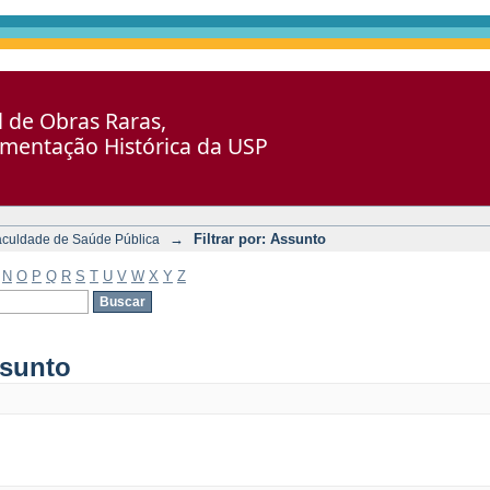
al de Obras Raras,
umentação Histórica da USP
→
Filtrar por: Assunto
aculdade de Saúde Pública
N
O
P
Q
R
S
T
U
V
W
X
Y
Z
ssunto