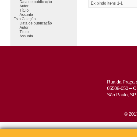
Data de publicação
Exibindo itens 1-1
Autor
Título
Assunto
Esta Coleção
Data de publicação
Autor
Título
Assunto
Rua da Praça d
05508-050 – Ci
São Paulo, SP 
© 2013