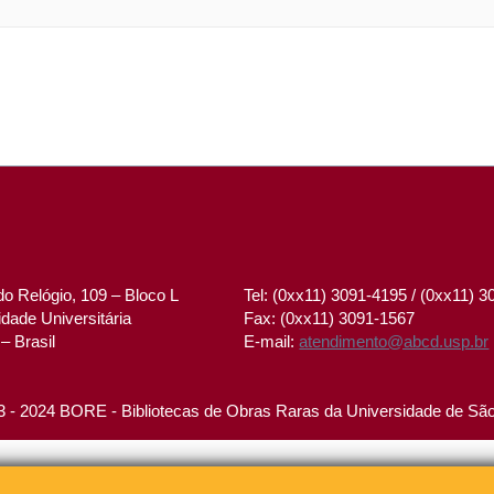
o Relógio, 109 – Bloco L
Tel: (0xx11) 3091-4195 / (0xx11) 
dade Universitária
Fax: (0xx11) 3091-1567
– Brasil
E-mail:
atendimento@abcd.usp.br
 - 2024 BORE - Bibliotecas de Obras Raras da Universidade de Sã