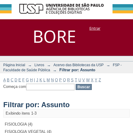
Filtrar por:
Repositório
BORE
Entrar
DSpace/Manakin + Corisco
Assunto
→
→
→
Página Inicial
Livros
Acervo das Bibliotecas da USP
FSP -
→
Filtrar por: Assunto
Faculdade de Saúde Pública
A
B
C
D
E
F
G
H
I
J
K
L
M
N
O
P
Q
R
S
T
U
V
W
X
Y
Z
Começa com
Filtrar por: Assunto
Exibindo itens 1-3
FISIOLOGIA (4)
FISIOLOGIA VEGETAL (4)