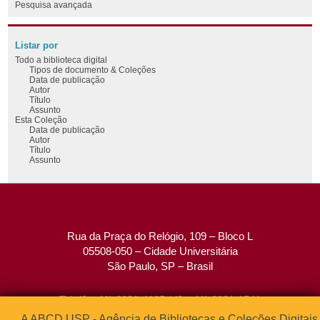
Pesquisa avançada
Listar por
Todo a biblioteca digital
Tipos de documento & Coleções
Data de publicação
Autor
Título
Assunto
Esta Coleção
Data de publicação
Autor
Título
Assunto
Rua da Praça do Relógio, 109 – Bloco L
05508-050 – Cidade Universitária
São Paulo, SP – Brasil
Tel: (0xx11) 3091-4195 / (0xx11) 3091-1541
Fax: (0xx11) 3091-1567
A ABCD USP - Agência de Bibliotecas e Coleções Digitais