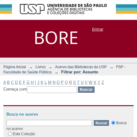
Filtrar por:
Repositório
BORE
Entrar
DSpace/Manakin + Corisco
Assunto
→
→
→
Página Inicial
Livros
Acervo das Bibliotecas da USP
FSP -
→
Filtrar por: Assunto
Faculdade de Saúde Pública
A
B
C
D
E
F
G
H
I
J
K
L
M
N
O
P
Q
R
S
T
U
V
W
X
Y
Z
Começa com
Busca no acervo
Busca
no acervo
Esta Coleção