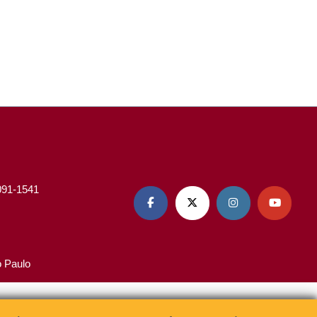
3091-1541




o Paulo