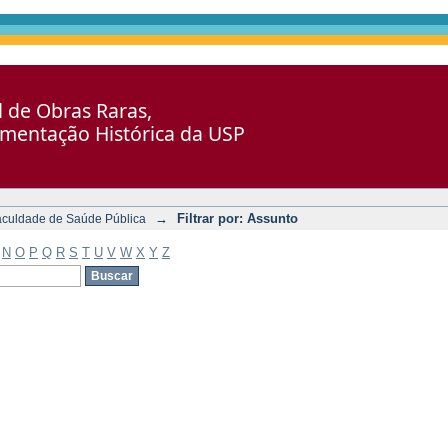
al de Obras Raras,
umentação Histórica da USP
→
Filtrar por: Assunto
aculdade de Saúde Pública
N
O
P
Q
R
S
T
U
V
W
X
Y
Z