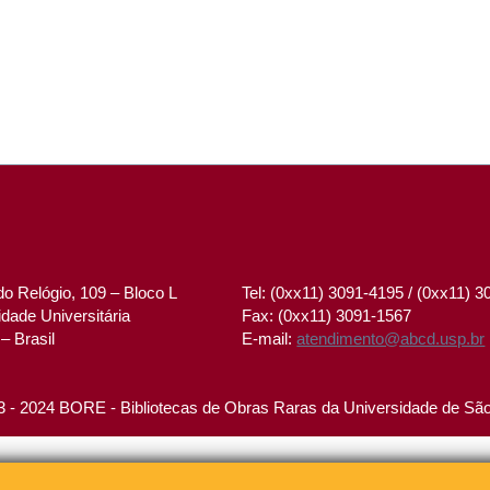
o Relógio, 109 – Bloco L
Tel: (0xx11) 3091-4195 / (0xx11) 
dade Universitária
Fax: (0xx11) 3091-1567
– Brasil
E-mail:
atendimento@abcd.usp.br
 - 2024 BORE - Bibliotecas de Obras Raras da Universidade de Sã