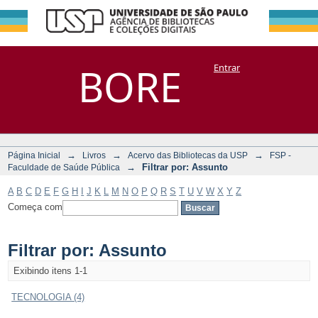
Filtrar por:
Repositório
BORE
Entrar
DSpace/Manakin + Corisco
Assunto
→
→
→
Página Inicial
Livros
Acervo das Bibliotecas da USP
FSP -
→
Filtrar por: Assunto
Faculdade de Saúde Pública
A
B
C
D
E
F
G
H
I
J
K
L
M
N
O
P
Q
R
S
T
U
V
W
X
Y
Z
Começa com
Filtrar por: Assunto
Exibindo itens 1-1
TECNOLOGIA (4)