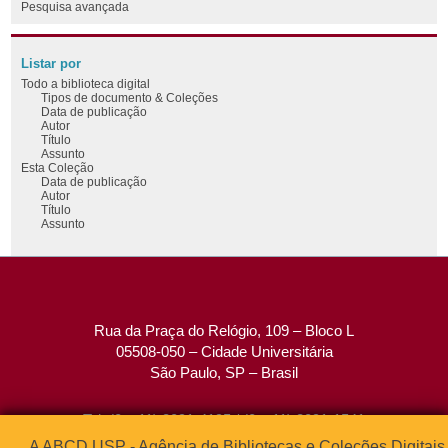
Pesquisa avançada
Listar por
Todo a biblioteca digital
Tipos de documento & Coleções
Data de publicação
Autor
Título
Assunto
Esta Coleção
Data de publicação
Autor
Título
Assunto
Rua da Praça do Relógio, 109 – Bloco L
05508-050 – Cidade Universitária
São Paulo, SP – Brasil
Tel: (0xx11) 3091-4195 / (0xx11) 3091-1541
Fax: (0xx11) 3091-1567
A ABCD USP - Agência de Bibliotecas e Coleções Digitais