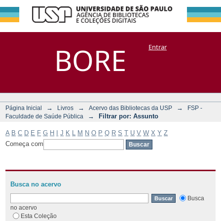
Filtrar por:
Repositório
BORE
Entrar
DSpace/Manakin + Corisco
Assunto
→
→
→
Página Inicial
Livros
Acervo das Bibliotecas da USP
FSP -
→
Filtrar por: Assunto
Faculdade de Saúde Pública
A
B
C
D
E
F
G
H
I
J
K
L
M
N
O
P
Q
R
S
T
U
V
W
X
Y
Z
Começa com
Busca no acervo
Busca
no acervo
Esta Coleção