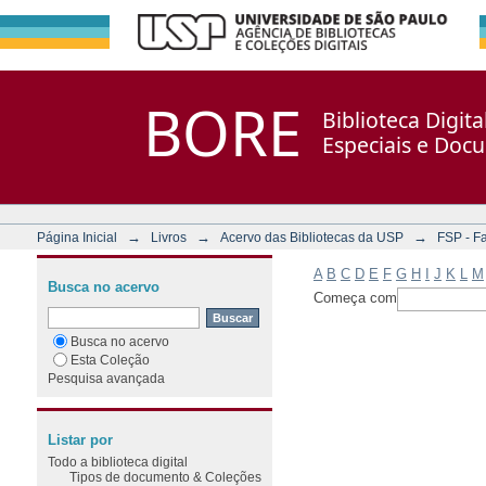
Filtrar por: Assunto
Repositório DSpace/Manakin + Corisco
BORE
Biblioteca Digit
Especiais e Doc
→
→
→
Página Inicial
Livros
Acervo das Bibliotecas da USP
FSP - F
A
B
C
D
E
F
G
H
I
J
K
L
M
Busca no acervo
Começa com
Busca no acervo
Esta Coleção
Pesquisa avançada
Listar por
Todo a biblioteca digital
Tipos de documento & Coleções