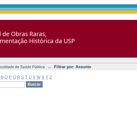
al de Obras Raras,
umentação Histórica da USP
→
Filtrar por: Assunto
aculdade de Saúde Pública
N
O
P
Q
R
S
T
U
V
W
X
Y
Z