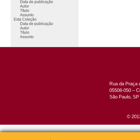
Data de publicação
Autor
Título
Assunto
Esta Coleção
Data de publicação
Autor
Título
Assunto
Rua da Praça d
05508-050 – Ci
São Paulo, SP 
© 2013