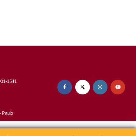
3091-1541




o Paulo