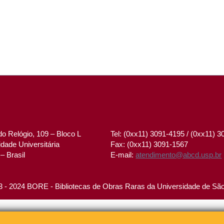
o Relógio, 109 – Bloco L
Tel: (0xx11) 3091-4195 / (0xx11) 
dade Universitária
Fax: (0xx11) 3091-1567
– Brasil
E-mail:
atendimento@abcd.usp.br
 - 2024 BORE - Bibliotecas de Obras Raras da Universidade de Sã