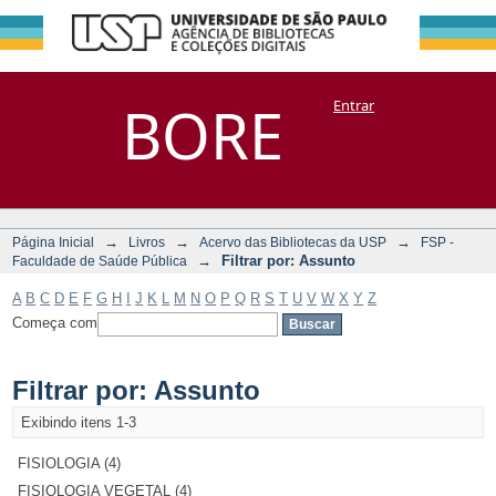
Filtrar por:
Repositório
BORE
Entrar
DSpace/Manakin + Corisco
Assunto
→
→
→
Página Inicial
Livros
Acervo das Bibliotecas da USP
FSP -
→
Filtrar por: Assunto
Faculdade de Saúde Pública
A
B
C
D
E
F
G
H
I
J
K
L
M
N
O
P
Q
R
S
T
U
V
W
X
Y
Z
Começa com
Filtrar por: Assunto
Exibindo itens 1-3
FISIOLOGIA (4)
FISIOLOGIA VEGETAL (4)