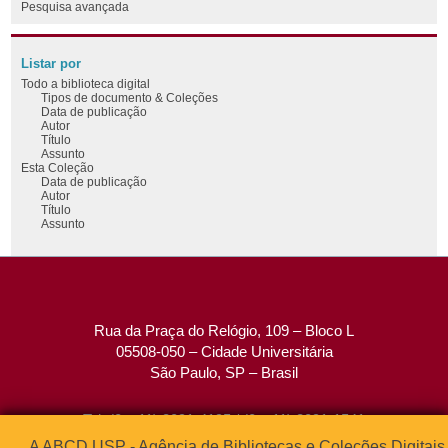
Pesquisa avançada
Listar por
Todo a biblioteca digital
Tipos de documento & Coleções
Data de publicação
Autor
Título
Assunto
Esta Coleção
Data de publicação
Autor
Título
Assunto
Rua da Praça do Relógio, 109 – Bloco L
05508-050 – Cidade Universitária
São Paulo, SP – Brasil
Tel: (0xx11) 3091-4195 / (0xx11) 3091-1541
Fax: (0xx11) 3091-1567
A ABCD USP - Agência de Bibliotecas e Coleções Digitais