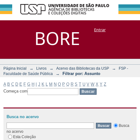
Filtrar por:
Repositório
BORE
Entrar
DSpace/Manakin + Corisco
Assunto
→
→
→
Página Inicial
Livros
Acervo das Bibliotecas da USP
FSP -
→
Filtrar por: Assunto
Faculdade de Saúde Pública
A
B
C
D
E
F
G
H
I
J
K
L
M
N
O
P
Q
R
S
T
U
V
W
X
Y
Z
Começa com
Busca no acervo
Busca
no acervo
Esta Coleção