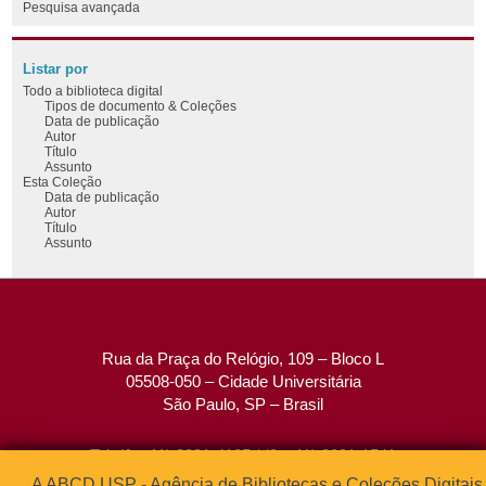
Pesquisa avançada
Listar por
Todo a biblioteca digital
Tipos de documento & Coleções
Data de publicação
Autor
Título
Assunto
Esta Coleção
Data de publicação
Autor
Título
Assunto
Rua da Praça do Relógio, 109 – Bloco L
05508-050 – Cidade Universitária
São Paulo, SP – Brasil
Tel: (0xx11) 3091-4195 / (0xx11) 3091-1541
Fax: (0xx11) 3091-1567
A ABCD USP - Agência de Bibliotecas e Coleções Digitais