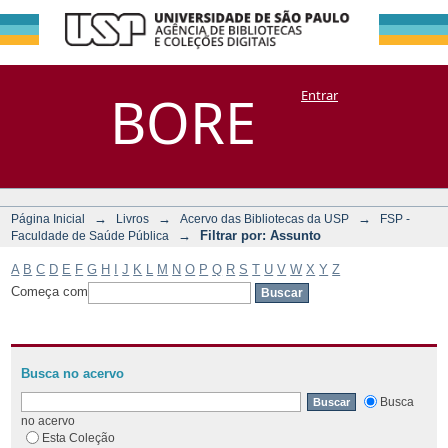
Filtrar por:
Repositório
BORE
Entrar
DSpace/Manakin + Corisco
Assunto
→
→
→
Página Inicial
Livros
Acervo das Bibliotecas da USP
FSP -
→
Filtrar por: Assunto
Faculdade de Saúde Pública
A
B
C
D
E
F
G
H
I
J
K
L
M
N
O
P
Q
R
S
T
U
V
W
X
Y
Z
Começa com
Busca no acervo
Busca
no acervo
Esta Coleção