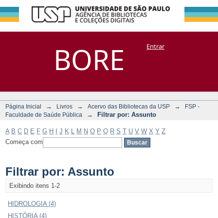
Filtrar por:
Repositório
BORE
Entrar
DSpace/Manakin + Corisco
Assunto
→
→
→
Página Inicial
Livros
Acervo das Bibliotecas da USP
FSP -
→
Filtrar por: Assunto
Faculdade de Saúde Pública
A
B
C
D
E
F
G
H
I
J
K
L
M
N
O
P
Q
R
S
T
U
V
W
X
Y
Z
Começa com
Filtrar por: Assunto
Exibindo itens 1-2
HIDROLOGIA (4)
HISTÓRIA (4)