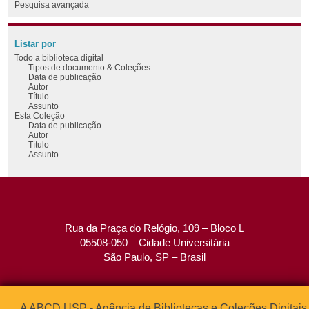
Pesquisa avançada
Listar por
Todo a biblioteca digital
Tipos de documento & Coleções
Data de publicação
Autor
Título
Assunto
Esta Coleção
Data de publicação
Autor
Título
Assunto
Rua da Praça do Relógio, 109 – Bloco L
05508-050 – Cidade Universitária
São Paulo, SP – Brasil
Tel: (0xx11) 3091-4195 / (0xx11) 3091-1541
Fax: (0xx11) 3091-1567
A ABCD USP - Agência de Bibliotecas e Coleções Digitais