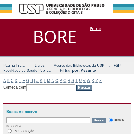
Filtrar por:
Repositório
BORE
Entrar
DSpace/Manakin + Corisco
Assunto
→
→
→
Página Inicial
Livros
Acervo das Bibliotecas da USP
FSP -
→
Filtrar por: Assunto
Faculdade de Saúde Pública
A
B
C
D
E
F
G
H
I
J
K
L
M
N
O
P
Q
R
S
T
U
V
W
X
Y
Z
Começa com
Busca no acervo
Busca
no acervo
Esta Coleção