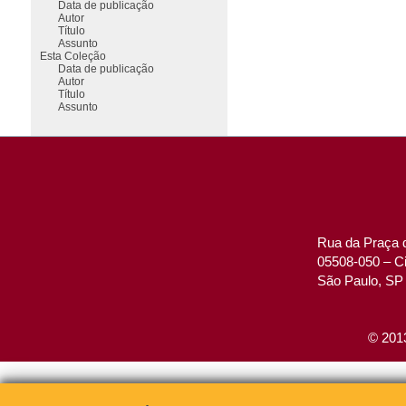
Data de publicação
Autor
Título
Assunto
Esta Coleção
Data de publicação
Autor
Título
Assunto
Rua da Praça d
05508-050 – Ci
São Paulo, SP 
© 2013