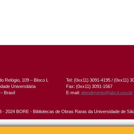
o Relógio, 109 – Bloco L
Tel: (0xx11) 3091-4195 / (0xx11) 
dade Universitária
Fax: (0xx11) 3091-1567
– Brasil
E-mail:
atendimento@abcd.usp.br
 - 2024 BORE - Bibliotecas de Obras Raras da Universidade de Sã