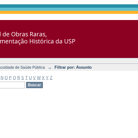
al de Obras Raras,
umentação Histórica da USP
→
Filtrar por: Assunto
aculdade de Saúde Pública
N
O
P
Q
R
S
T
U
V
W
X
Y
Z