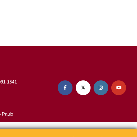
3091-1541




o Paulo