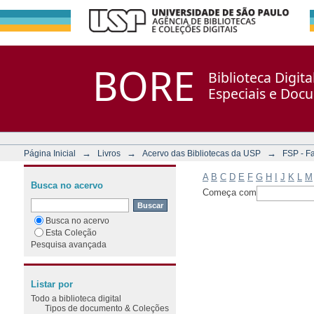
Filtrar por: Assunto
Repositório DSpace/Manakin + Corisco
BORE
Biblioteca Digit
Especiais e Doc
→
→
→
Página Inicial
Livros
Acervo das Bibliotecas da USP
FSP - F
A
B
C
D
E
F
G
H
I
J
K
L
M
Busca no acervo
Começa com
Busca no acervo
Esta Coleção
Pesquisa avançada
Listar por
Todo a biblioteca digital
Tipos de documento & Coleções