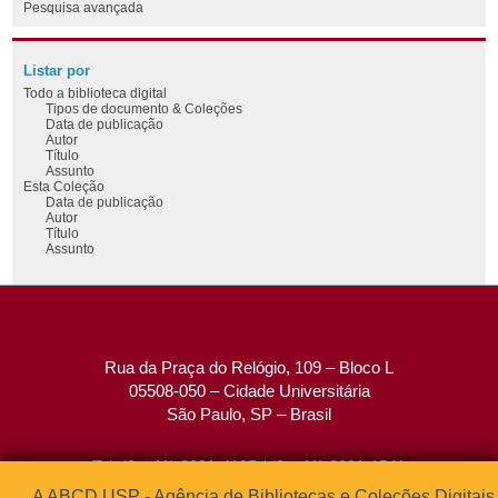
Pesquisa avançada
Listar por
Todo a biblioteca digital
Tipos de documento & Coleções
Data de publicação
Autor
Título
Assunto
Esta Coleção
Data de publicação
Autor
Título
Assunto
Rua da Praça do Relógio, 109 – Bloco L
05508-050 – Cidade Universitária
São Paulo, SP – Brasil
Tel: (0xx11) 3091-4195 / (0xx11) 3091-1541
Fax: (0xx11) 3091-1567
A ABCD USP - Agência de Bibliotecas e Coleções Digitais