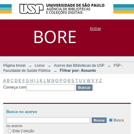
Filtrar por:
Repositório
BORE
Entrar
DSpace/Manakin + Corisco
Assunto
→
→
→
Página Inicial
Livros
Acervo das Bibliotecas da USP
FSP -
→
Filtrar por: Assunto
Faculdade de Saúde Pública
A
B
C
D
E
F
G
H
I
J
K
L
M
N
O
P
Q
R
S
T
U
V
W
X
Y
Z
Começa com
Busca no acervo
Busca
no acervo
Esta Coleção