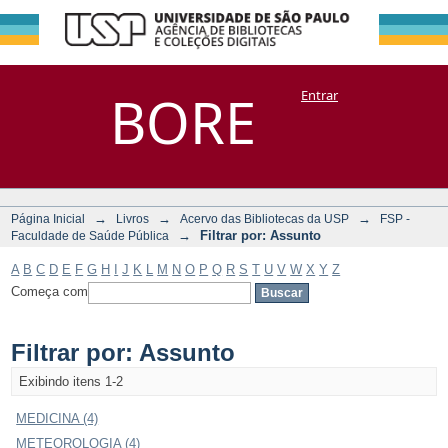
Filtrar por:
Repositório
BORE
Entrar
DSpace/Manakin + Corisco
Assunto
→
→
→
Página Inicial
Livros
Acervo das Bibliotecas da USP
FSP -
→
Filtrar por: Assunto
Faculdade de Saúde Pública
A
B
C
D
E
F
G
H
I
J
K
L
M
N
O
P
Q
R
S
T
U
V
W
X
Y
Z
Começa com
Filtrar por: Assunto
Exibindo itens 1-2
MEDICINA (4)
METEOROLOGIA (4)