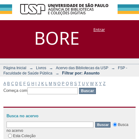
Filtrar por:
Repositório
BORE
Entrar
DSpace/Manakin + Corisco
Assunto
→
→
→
Página Inicial
Livros
Acervo das Bibliotecas da USP
FSP -
→
Filtrar por: Assunto
Faculdade de Saúde Pública
A
B
C
D
E
F
G
H
I
J
K
L
M
N
O
P
Q
R
S
T
U
V
W
X
Y
Z
Começa com
Busca no acervo
Busca
no acervo
Esta Coleção