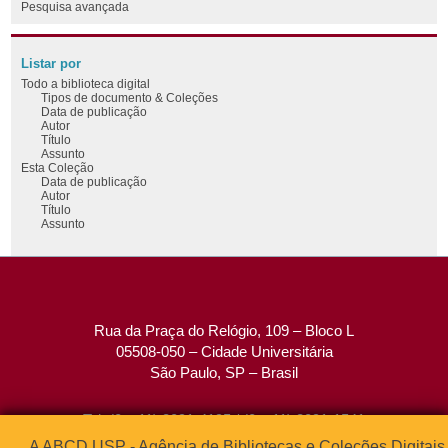
Pesquisa avançada
Listar por
Todo a biblioteca digital
Tipos de documento & Coleções
Data de publicação
Autor
Título
Assunto
Esta Coleção
Data de publicação
Autor
Título
Assunto
Rua da Praça do Relógio, 109 – Bloco L
05508-050 – Cidade Universitária
São Paulo, SP – Brasil
Tel: (0xx11) 3091-4195 / (0xx11) 3091-1541
Fax: (0xx11) 3091-1567
A ABCD USP - Agência de Bibliotecas e Coleções Digitais