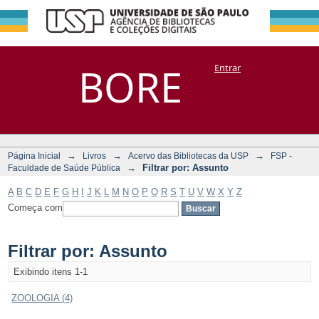
Filtrar por:
Repositório
BORE
Entrar
DSpace/Manakin + Corisco
Assunto
→
→
→
Página Inicial
Livros
Acervo das Bibliotecas da USP
FSP -
→
Filtrar por: Assunto
Faculdade de Saúde Pública
A
B
C
D
E
F
G
H
I
J
K
L
M
N
O
P
Q
R
S
T
U
V
W
X
Y
Z
Começa com
Filtrar por: Assunto
Exibindo itens 1-1
ZOOLOGIA (4)