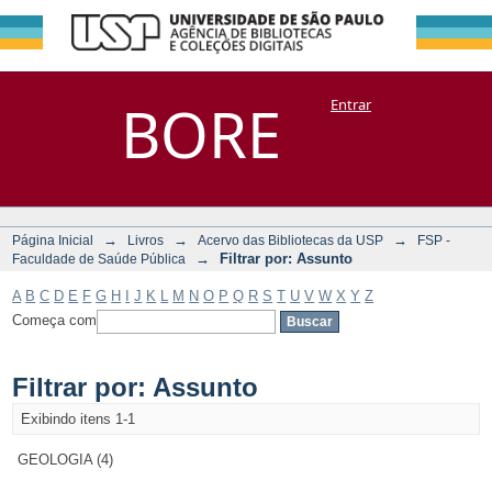
Filtrar por:
Repositório
BORE
Entrar
DSpace/Manakin + Corisco
Assunto
→
→
→
Página Inicial
Livros
Acervo das Bibliotecas da USP
FSP -
→
Filtrar por: Assunto
Faculdade de Saúde Pública
A
B
C
D
E
F
G
H
I
J
K
L
M
N
O
P
Q
R
S
T
U
V
W
X
Y
Z
Começa com
Filtrar por: Assunto
Exibindo itens 1-1
GEOLOGIA (4)