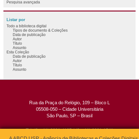
Pesquisa avançada
Listar por
Todo a biblioteca digital
Tipos de documento & Coleções
Data de publicação
Autor
Título
Assunto
Esta Coleção
Data de publicação
Autor
Título
Assunto
Rua da Praça do Relógio, 109 – Bloco L
05508-050 – Cidade Universitária
São Paulo, SP – Brasil
Tel: (0xx11) 3091-4195 / (0xx11) 3091-1541
Fax: (0xx11) 3091-1567
A ABCD USP - Agência de Bibliotecas e Coleções Digitais