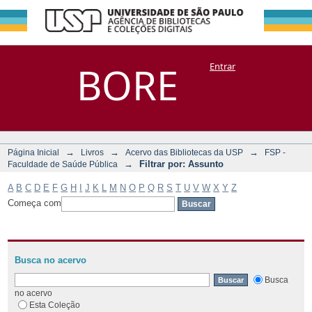
Filtrar por:
Repositório
BORE
Entrar
DSpace/Manakin + Corisco
Assunto
→
→
→
Página Inicial
Livros
Acervo das Bibliotecas da USP
FSP -
→
Filtrar por: Assunto
Faculdade de Saúde Pública
A
B
C
D
E
F
G
H
I
J
K
L
M
N
O
P
Q
R
S
T
U
V
W
X
Y
Z
Começa com
Busca no acervo
Busca
no acervo
Esta Coleção