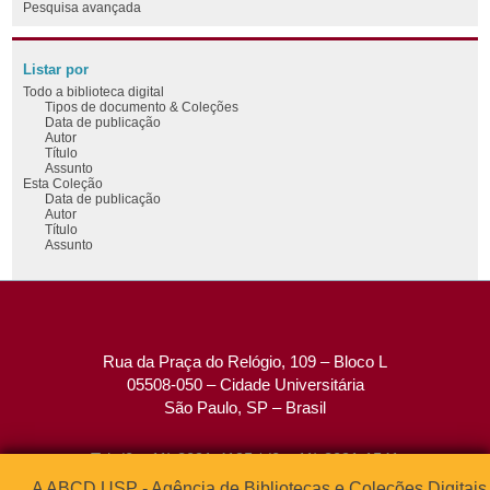
Pesquisa avançada
Listar por
Todo a biblioteca digital
Tipos de documento & Coleções
Data de publicação
Autor
Título
Assunto
Esta Coleção
Data de publicação
Autor
Título
Assunto
Rua da Praça do Relógio, 109 – Bloco L
05508-050 – Cidade Universitária
São Paulo, SP – Brasil
Tel: (0xx11) 3091-4195 / (0xx11) 3091-1541
Fax: (0xx11) 3091-1567
A ABCD USP - Agência de Bibliotecas e Coleções Digitais