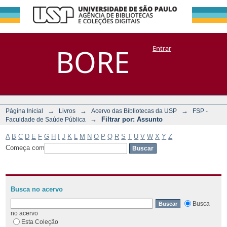
Filtrar por:
Repositório
BORE
Entrar
DSpace/Manakin + Corisco
Assunto
→
→
→
Página Inicial
Livros
Acervo das Bibliotecas da USP
FSP -
→
Filtrar por: Assunto
Faculdade de Saúde Pública
A
B
C
D
E
F
G
H
I
J
K
L
M
N
O
P
Q
R
S
T
U
V
W
X
Y
Z
Começa com
Busca no acervo
Busca
no acervo
Esta Coleção