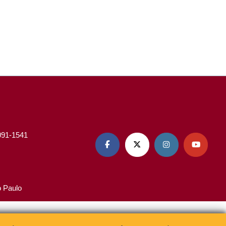
3091-1541




o Paulo