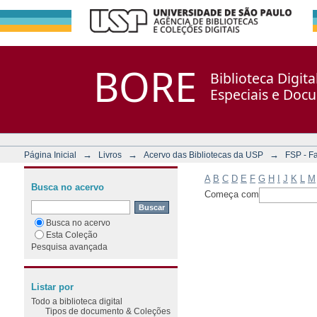
Filtrar por: Assunto
Repositório DSpace/Manakin + Corisco
BORE
Biblioteca Digit
Especiais e Doc
→
→
→
Página Inicial
Livros
Acervo das Bibliotecas da USP
FSP - F
A
B
C
D
E
F
G
H
I
J
K
L
M
Busca no acervo
Começa com
Busca no acervo
Esta Coleção
Pesquisa avançada
Listar por
Todo a biblioteca digital
Tipos de documento & Coleções