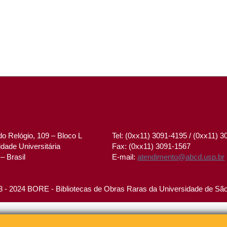
o Relógio, 109 – Bloco L
Tel: (0xx11) 3091-4195 / (0xx11) 
dade Universitária
Fax: (0xx11) 3091-1567
– Brasil
E-mail:
atendimento@abcd.usp.br
 - 2024 BORE - Bibliotecas de Obras Raras da Universidade de Sã