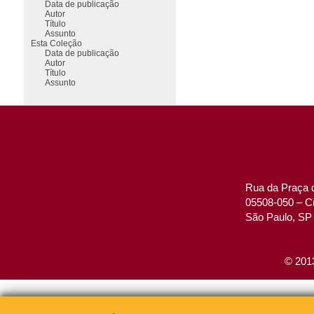
Data de publicação
Autor
Título
Assunto
Esta Coleção
Data de publicação
Autor
Título
Assunto
Rua da Praça d
05508-050 – Ci
São Paulo, SP 
© 2013