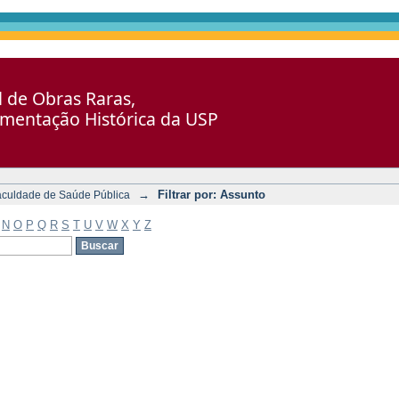
al de Obras Raras,
umentação Histórica da USP
→
Filtrar por: Assunto
aculdade de Saúde Pública
N
O
P
Q
R
S
T
U
V
W
X
Y
Z