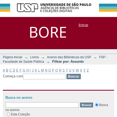
Filtrar por:
Repositório
BORE
Entrar
DSpace/Manakin + Corisco
Assunto
→
→
→
Página Inicial
Livros
Acervo das Bibliotecas da USP
FSP -
→
Filtrar por: Assunto
Faculdade de Saúde Pública
A
B
C
D
E
F
G
H
I
J
K
L
M
N
O
P
Q
R
S
T
U
V
W
X
Y
Z
Começa com
Busca no acervo
Busca
no acervo
Esta Coleção