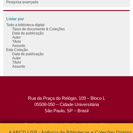
Pesquisa avançada
Listar por
Todo a biblioteca digital
Tipos de documento & Coleções
Data de publicação
Autor
Título
Assunto
Esta Coleção
Data de publicação
Autor
Título
Assunto
Rua da Praça do Relógio, 109 – Bloco L
05508-050 – Cidade Universitária
São Paulo, SP – Brasil
Tel: (0xx11) 3091-4195 / (0xx11) 3091-1541
Fax: (0xx11) 3091-1567
A ABCD USP - Agência de Bibliotecas e Coleções Digitais