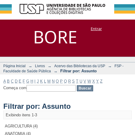
Filtrar por:
Repositório
BORE
Entrar
DSpace/Manakin + Corisco
Assunto
→
→
→
Página Inicial
Livros
Acervo das Bibliotecas da USP
FSP -
→
Filtrar por: Assunto
Faculdade de Saúde Pública
A
B
C
D
E
F
G
H
I
J
K
L
M
N
O
P
Q
R
S
T
U
V
W
X
Y
Z
Começa com
Filtrar por: Assunto
Exibindo itens 1-3
AGRICULTURA (4)
ANATOMIA (4)