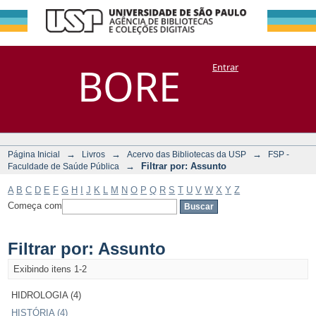
Filtrar por:
Repositório
BORE
Entrar
DSpace/Manakin + Corisco
Assunto
→
→
→
Página Inicial
Livros
Acervo das Bibliotecas da USP
FSP -
→
Filtrar por: Assunto
Faculdade de Saúde Pública
A
B
C
D
E
F
G
H
I
J
K
L
M
N
O
P
Q
R
S
T
U
V
W
X
Y
Z
Começa com
Filtrar por: Assunto
Exibindo itens 1-2
HIDROLOGIA (4)
HISTÓRIA (4)