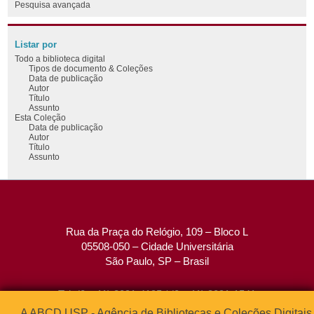
Pesquisa avançada
Listar por
Todo a biblioteca digital
Tipos de documento & Coleções
Data de publicação
Autor
Título
Assunto
Esta Coleção
Data de publicação
Autor
Título
Assunto
Rua da Praça do Relógio, 109 – Bloco L
05508-050 – Cidade Universitária
São Paulo, SP – Brasil
Tel: (0xx11) 3091-4195 / (0xx11) 3091-1541
Fax: (0xx11) 3091-1567
A ABCD USP - Agência de Bibliotecas e Coleções Digitais