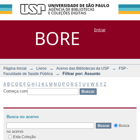
Filtrar por:
Repositório
BORE
Entrar
DSpace/Manakin + Corisco
Assunto
→
→
→
Página Inicial
Livros
Acervo das Bibliotecas da USP
FSP -
→
Filtrar por: Assunto
Faculdade de Saúde Pública
A
B
C
D
E
F
G
H
I
J
K
L
M
N
O
P
Q
R
S
T
U
V
W
X
Y
Z
Começa com
Busca no acervo
Busca
no acervo
Esta Coleção