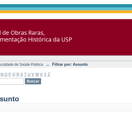
al de Obras Raras,
umentação Histórica da USP
→
Filtrar por: Assunto
aculdade de Saúde Pública
N
O
P
Q
R
S
T
U
V
W
X
Y
Z
ssunto