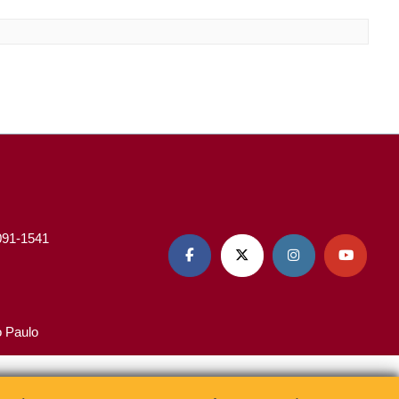
3091-1541




o Paulo