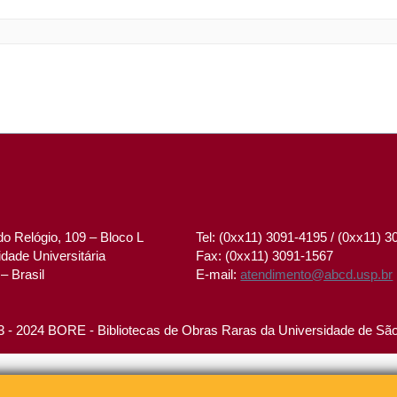
o Relógio, 109 – Bloco L
Tel: (0xx11) 3091-4195 / (0xx11) 
dade Universitária
Fax: (0xx11) 3091-1567
– Brasil
E-mail:
atendimento@abcd.usp.br
 - 2024 BORE - Bibliotecas de Obras Raras da Universidade de Sã