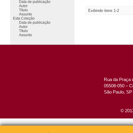
Data de publicação
Autor
Título
Exibindo itens 1-2
Assunto
Esta Coleção
Data de publicação
Autor
Título
Assunto
Rua da Praça d
05508-050 – Ci
São Paulo, SP 
© 2013