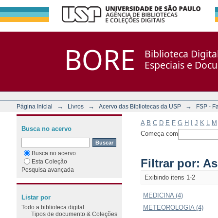
Filtrar por: Assunto
Repositório DSpace/Manakin + Corisco
BORE
Biblioteca Digit
Especiais e Doc
→
→
→
Página Inicial
Livros
Acervo das Bibliotecas da USP
FSP - F
A
B
C
D
E
F
G
H
I
J
K
L
M
Busca no acervo
Começa com
Busca no acervo
Filtrar por: A
Esta Coleção
Pesquisa avançada
Exibindo itens 1-2
MEDICINA (4)
Listar por
Todo a biblioteca digital
METEOROLOGIA (4)
Tipos de documento & Coleções