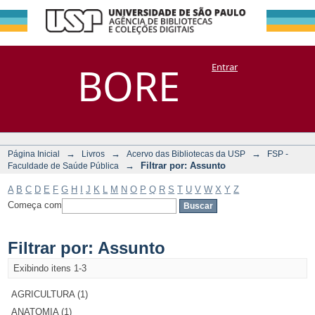
Filtrar por:
Repositório
BORE
Entrar
DSpace/Manakin + Corisco
Assunto
→
→
→
Página Inicial
Livros
Acervo das Bibliotecas da USP
FSP -
→
Filtrar por: Assunto
Faculdade de Saúde Pública
A
B
C
D
E
F
G
H
I
J
K
L
M
N
O
P
Q
R
S
T
U
V
W
X
Y
Z
Começa com
Filtrar por: Assunto
Exibindo itens 1-3
AGRICULTURA (1)
ANATOMIA (1)