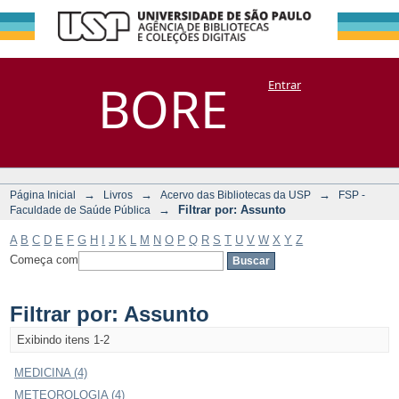
Filtrar por:
Repositório
BORE
Entrar
DSpace/Manakin + Corisco
Assunto
→
→
→
Página Inicial
Livros
Acervo das Bibliotecas da USP
FSP -
→
Filtrar por: Assunto
Faculdade de Saúde Pública
A
B
C
D
E
F
G
H
I
J
K
L
M
N
O
P
Q
R
S
T
U
V
W
X
Y
Z
Começa com
Filtrar por: Assunto
Exibindo itens 1-2
MEDICINA (4)
METEOROLOGIA (4)