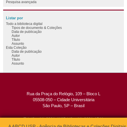
Pesquisa avançada
Listar por
Todo a biblioteca digital
Tipos de documento & Coleções
Data de publicação
Autor
Título
Assunto
Esta Coleção
Data de publicação
Autor
Título
Assunto
Rua da Praça do Relógio, 109 – Bloco L
05508-050 – Cidade Universitária
São Paulo, SP – Brasil
Tel: (0xx11) 3091-4195 / (0xx11) 3091-1541
Fax: (0xx11) 3091-1567
A ABCD USP - Agência de Bibliotecas e Coleções Digitais