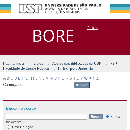
Filtrar por:
Repositório
BORE
Entrar
DSpace/Manakin + Corisco
Assunto
→
→
→
Página Inicial
Livros
Acervo das Bibliotecas da USP
FSP -
→
Filtrar por: Assunto
Faculdade de Saúde Pública
A
B
C
D
E
F
G
H
I
J
K
L
M
N
O
P
Q
R
S
T
U
V
W
X
Y
Z
Começa com
Busca no acervo
Busca
no acervo
Esta Coleção