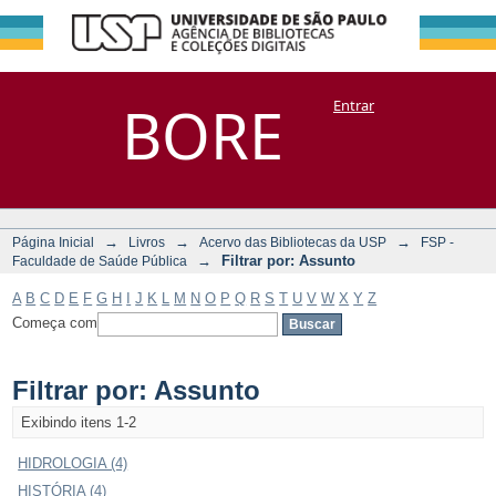
Filtrar por:
Repositório
BORE
Entrar
DSpace/Manakin + Corisco
Assunto
→
→
→
Página Inicial
Livros
Acervo das Bibliotecas da USP
FSP -
→
Filtrar por: Assunto
Faculdade de Saúde Pública
A
B
C
D
E
F
G
H
I
J
K
L
M
N
O
P
Q
R
S
T
U
V
W
X
Y
Z
Começa com
Filtrar por: Assunto
Exibindo itens 1-2
HIDROLOGIA (4)
HISTÓRIA (4)