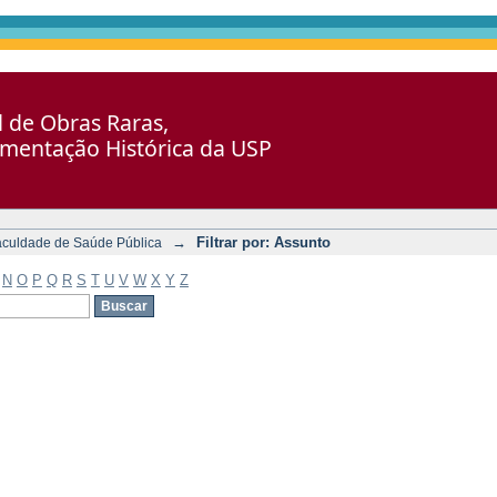
al de Obras Raras,
umentação Histórica da USP
→
Filtrar por: Assunto
aculdade de Saúde Pública
N
O
P
Q
R
S
T
U
V
W
X
Y
Z