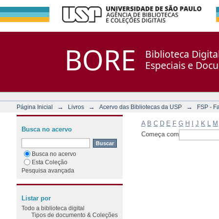
Filtrar por: Assunto
Repositório DSpace/Manakin + Corisco
BORE
Biblioteca Digit
Especiais e Doc
→
→
→
Página Inicial
Livros
Acervo das Bibliotecas da USP
FSP - F
A
B
C
D
E
F
G
H
I
J
K
L
M
Busca no acervo
Começa com
Busca no acervo
Esta Coleção
Pesquisa avançada
Listar por
Todo a biblioteca digital
Tipos de documento & Coleções