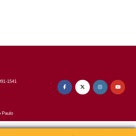
3091-1541




o Paulo