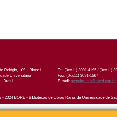
o Relógio, 109 – Bloco L
Tel: (0xx11) 3091-4195 / (0xx11) 
dade Universitária
Fax: (0xx11) 3091-1567
– Brasil
E-mail:
atendimento@abcd.usp.br
 - 2024 BORE - Bibliotecas de Obras Raras da Universidade de Sã