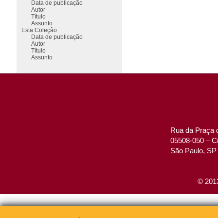
Data de publicação
Autor
Título
Assunto
Esta Coleção
Data de publicação
Autor
Título
Assunto
Rua da Praça d
05508-050 – Ci
São Paulo, SP 
© 2013