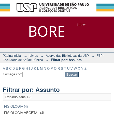
Filtrar por:
Repositório
BORE
Entrar
DSpace/Manakin + Corisco
Assunto
→
→
→
Página Inicial
Livros
Acervo das Bibliotecas da USP
FSP -
→
Filtrar por: Assunto
Faculdade de Saúde Pública
A
B
C
D
E
F
G
H
I
J
K
L
M
N
O
P
Q
R
S
T
U
V
W
X
Y
Z
Começa com
Filtrar por: Assunto
Exibindo itens 1-3
FISIOLOGIA (4)
FISIOLOGIA VEGETAL (4)