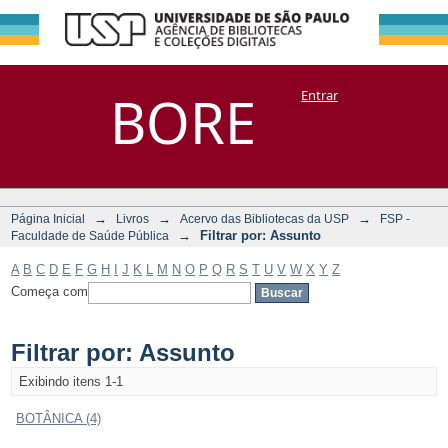
Filtrar por:
Repositório
BORE
Entrar
DSpace/Manakin + Corisco
Assunto
→
→
→
Página Inicial
Livros
Acervo das Bibliotecas da USP
FSP -
→
Filtrar por: Assunto
Faculdade de Saúde Pública
A
B
C
D
E
F
G
H
I
J
K
L
M
N
O
P
Q
R
S
T
U
V
W
X
Y
Z
Começa com
Filtrar por: Assunto
Exibindo itens 1-1
BOTÂNICA (4)