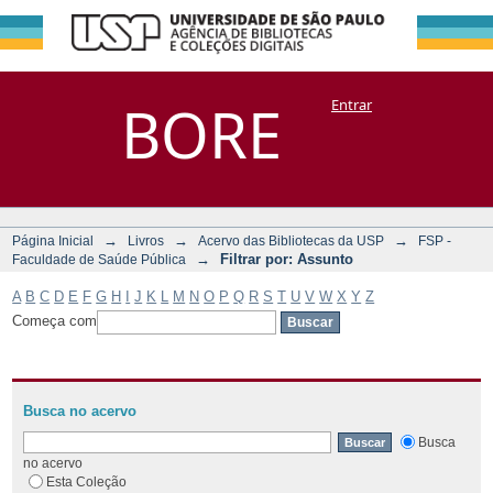
Filtrar por:
Repositório
BORE
Entrar
DSpace/Manakin + Corisco
Assunto
→
→
→
Página Inicial
Livros
Acervo das Bibliotecas da USP
FSP -
→
Filtrar por: Assunto
Faculdade de Saúde Pública
A
B
C
D
E
F
G
H
I
J
K
L
M
N
O
P
Q
R
S
T
U
V
W
X
Y
Z
Começa com
Busca no acervo
Busca
no acervo
Esta Coleção