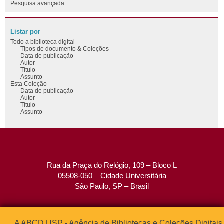
Pesquisa avançada
Listar por
Todo a biblioteca digital
Tipos de documento & Coleções
Data de publicação
Autor
Título
Assunto
Esta Coleção
Data de publicação
Autor
Título
Assunto
Rua da Praça do Relógio, 109 – Bloco L
05508-050 – Cidade Universitária
São Paulo, SP – Brasil
Tel: (0xx11) 3091-4195 / (0xx11) 3091-1541
Fax: (0xx11) 3091-1567
A ABCD USP - Agência de Bibliotecas e Coleções Digitais