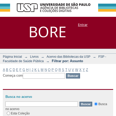
Filtrar por:
Repositório
BORE
Entrar
DSpace/Manakin + Corisco
Assunto
→
→
→
Página Inicial
Livros
Acervo das Bibliotecas da USP
FSP -
→
Filtrar por: Assunto
Faculdade de Saúde Pública
A
B
C
D
E
F
G
H
I
J
K
L
M
N
O
P
Q
R
S
T
U
V
W
X
Y
Z
Começa com
Busca no acervo
Busca
no acervo
Esta Coleção