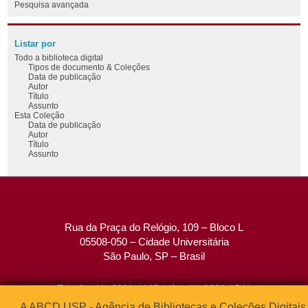
Pesquisa avançada
Listar por
Todo a biblioteca digital
Tipos de documento & Coleções
Data de publicação
Autor
Título
Assunto
Esta Coleção
Data de publicação
Autor
Título
Assunto
Rua da Praça do Relógio, 109 – Bloco L
05508-050 – Cidade Universitária
São Paulo, SP – Brasil
Tel: (0xx11) 3091-4195 / (0xx11) 3091-1541
Fax: (0xx11) 3091-1567
A ABCD USP - Agência de Bibliotecas e Coleções Digitais