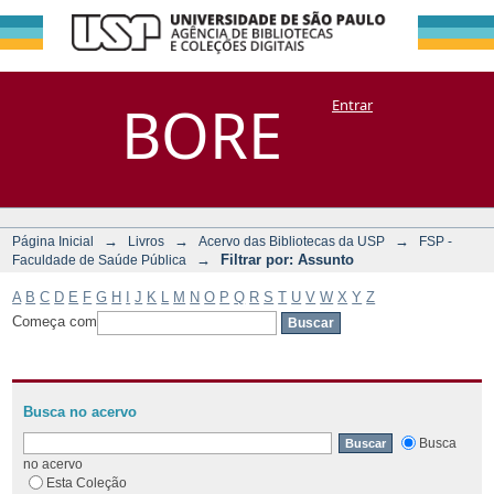
Filtrar por:
Repositório
BORE
Entrar
DSpace/Manakin + Corisco
Assunto
→
→
→
Página Inicial
Livros
Acervo das Bibliotecas da USP
FSP -
→
Filtrar por: Assunto
Faculdade de Saúde Pública
A
B
C
D
E
F
G
H
I
J
K
L
M
N
O
P
Q
R
S
T
U
V
W
X
Y
Z
Começa com
Busca no acervo
Busca
no acervo
Esta Coleção