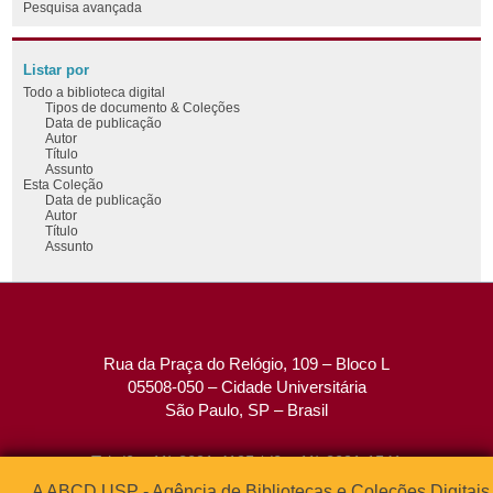
Pesquisa avançada
Listar por
Todo a biblioteca digital
Tipos de documento & Coleções
Data de publicação
Autor
Título
Assunto
Esta Coleção
Data de publicação
Autor
Título
Assunto
Rua da Praça do Relógio, 109 – Bloco L
05508-050 – Cidade Universitária
São Paulo, SP – Brasil
Tel: (0xx11) 3091-4195 / (0xx11) 3091-1541
Fax: (0xx11) 3091-1567
A ABCD USP - Agência de Bibliotecas e Coleções Digitais