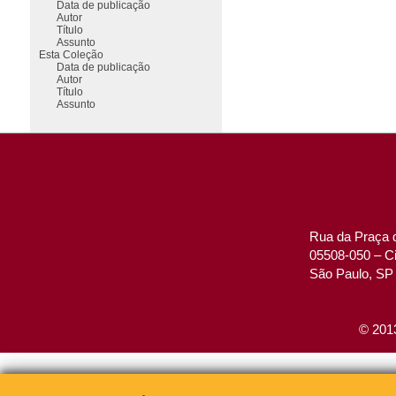
Data de publicação
Autor
Título
Assunto
Esta Coleção
Data de publicação
Autor
Título
Assunto
Rua da Praça d
05508-050 – Ci
São Paulo, SP 
© 2013