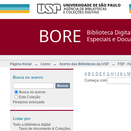
Filtrar por: Assunto
Repositório DSpace/Manakin + Corisco
BORE
Biblioteca Digit
Especiais e Doc
→
→
→
Página Inicial
Livros
Acervo das Bibliotecas da USP
FSP - F
A
B
C
D
E
F
G
H
I
J
K
L
M
Busca no acervo
Começa com
Busca no acervo
Esta Coleção
Pesquisa avançada
Listar por
Todo a biblioteca digital
Tipos de documento & Coleções