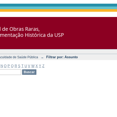
al de Obras Raras,
umentação Histórica da USP
→
Filtrar por: Assunto
aculdade de Saúde Pública
N
O
P
Q
R
S
T
U
V
W
X
Y
Z