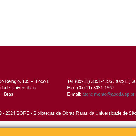
o Relógio, 109 – Bloco L
Tel: (0xx11) 3091-4195 / (0xx11) 
dade Universitária
Fax: (0xx11) 3091-1567
– Brasil
E-mail:
atendimento@abcd.usp.br
 - 2024 BORE - Bibliotecas de Obras Raras da Universidade de Sã