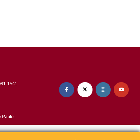
3091-1541




o Paulo