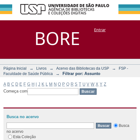
Filtrar por:
Repositório
BORE
Entrar
DSpace/Manakin + Corisco
Assunto
→
→
→
Página Inicial
Livros
Acervo das Bibliotecas da USP
FSP -
→
Filtrar por: Assunto
Faculdade de Saúde Pública
A
B
C
D
E
F
G
H
I
J
K
L
M
N
O
P
Q
R
S
T
U
V
W
X
Y
Z
Começa com
Busca no acervo
Busca
no acervo
Esta Coleção