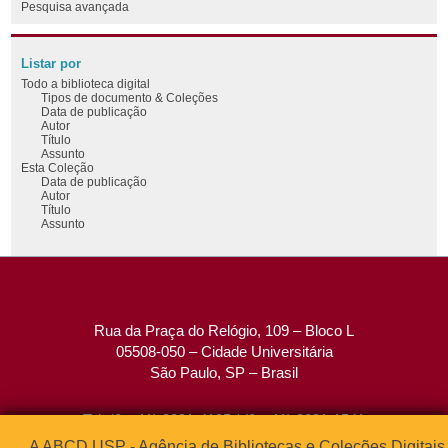
Pesquisa avançada
Listar por
Todo a biblioteca digital
Tipos de documento & Coleções
Data de publicação
Autor
Título
Assunto
Esta Coleção
Data de publicação
Autor
Título
Assunto
Rua da Praça do Relógio, 109 – Bloco L
05508-050 – Cidade Universitária
São Paulo, SP – Brasil
Tel: (0xx11) 3091-4195 / (0xx11) 3091-1541
Fax: (0xx11) 3091-1567
A ABCD USP - Agência de Bibliotecas e Coleções Digitais