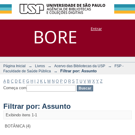
Filtrar por:
Repositório
BORE
Entrar
DSpace/Manakin + Corisco
Assunto
→
→
→
Página Inicial
Livros
Acervo das Bibliotecas da USP
FSP -
→
Filtrar por: Assunto
Faculdade de Saúde Pública
A
B
C
D
E
F
G
H
I
J
K
L
M
N
O
P
Q
R
S
T
U
V
W
X
Y
Z
Começa com
Filtrar por: Assunto
Exibindo itens 1-1
BOTÂNICA (4)