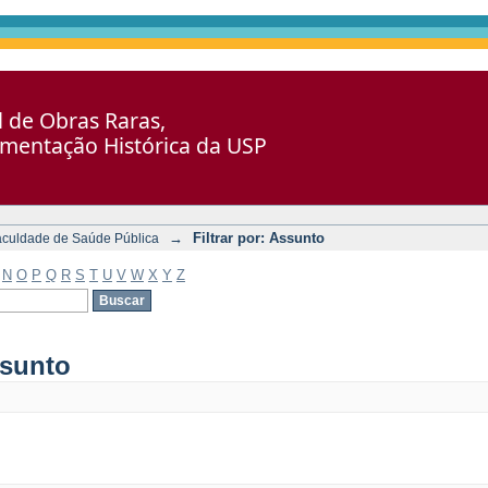
al de Obras Raras,
umentação Histórica da USP
→
Filtrar por: Assunto
aculdade de Saúde Pública
N
O
P
Q
R
S
T
U
V
W
X
Y
Z
ssunto