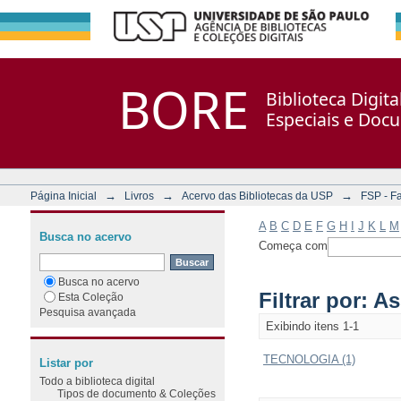
Filtrar por: Assunto
Repositório DSpace/Manakin + Corisco
BORE
Biblioteca Digit
Especiais e Doc
→
→
→
Página Inicial
Livros
Acervo das Bibliotecas da USP
FSP - F
A
B
C
D
E
F
G
H
I
J
K
L
M
Busca no acervo
Começa com
Busca no acervo
Filtrar por: A
Esta Coleção
Pesquisa avançada
Exibindo itens 1-1
TECNOLOGIA (1)
Listar por
Todo a biblioteca digital
Tipos de documento & Coleções