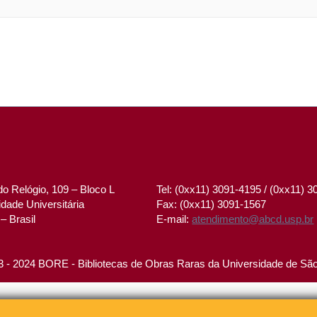
o Relógio, 109 – Bloco L
Tel: (0xx11) 3091-4195 / (0xx11) 
dade Universitária
Fax: (0xx11) 3091-1567
– Brasil
E-mail:
atendimento@abcd.usp.br
 - 2024 BORE - Bibliotecas de Obras Raras da Universidade de Sã