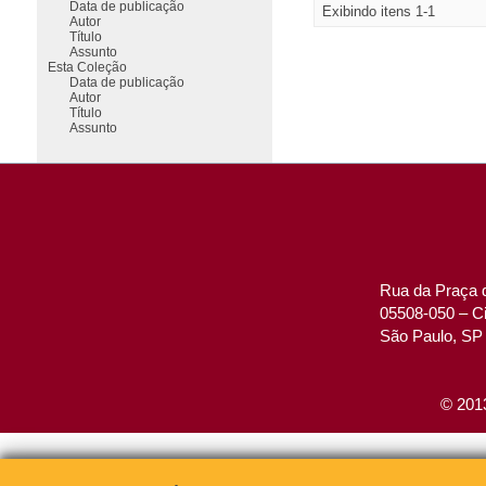
Data de publicação
Exibindo itens 1-1
Autor
Título
Assunto
Esta Coleção
Data de publicação
Autor
Título
Assunto
Rua da Praça d
05508-050 – Ci
São Paulo, SP 
© 2013