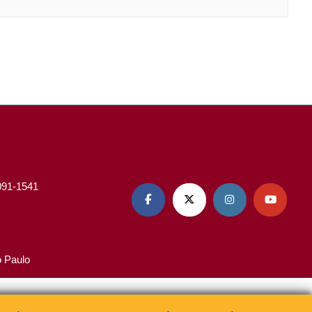
3091-1541




o Paulo