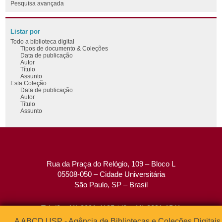
Pesquisa avançada
Listar por
Todo a biblioteca digital
Tipos de documento & Coleções
Data de publicação
Autor
Título
Assunto
Esta Coleção
Data de publicação
Autor
Título
Assunto
Rua da Praça do Relógio, 109 – Bloco L
05508-050 – Cidade Universitária
São Paulo, SP – Brasil
Tel: (0xx11) 3091-4195 / (0xx11) 3091-1541
Fax: (0xx11) 3091-1567
A ABCD USP - Agência de Bibliotecas e Coleções Digitais