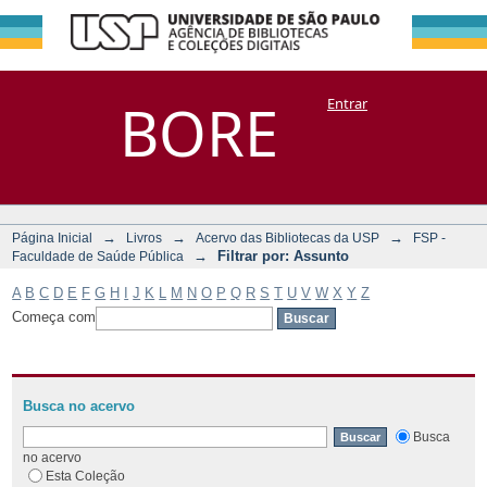
Filtrar por:
Repositório
BORE
Entrar
DSpace/Manakin + Corisco
Assunto
→
→
→
Página Inicial
Livros
Acervo das Bibliotecas da USP
FSP -
→
Filtrar por: Assunto
Faculdade de Saúde Pública
A
B
C
D
E
F
G
H
I
J
K
L
M
N
O
P
Q
R
S
T
U
V
W
X
Y
Z
Começa com
Busca no acervo
Busca
no acervo
Esta Coleção