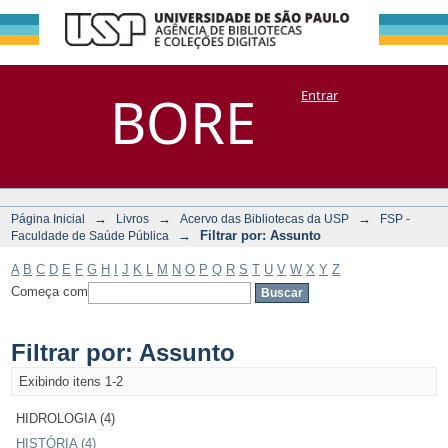
Filtrar por:
Repositório
BORE
Entrar
DSpace/Manakin + Corisco
Assunto
→
→
→
Página Inicial
Livros
Acervo das Bibliotecas da USP
FSP -
→
Filtrar por: Assunto
Faculdade de Saúde Pública
A
B
C
D
E
F
G
H
I
J
K
L
M
N
O
P
Q
R
S
T
U
V
W
X
Y
Z
Começa com
Filtrar por: Assunto
Exibindo itens 1-2
HIDROLOGIA (4)
HISTÓRIA (4)