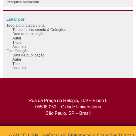
Pesquisa avançada
Listar por
Todo a biblioteca digital
Tipos de documento & Coleções
Data de publicação
Autor
Título
Assunto
Esta Coleção
Data de publicação
Autor
Título
Assunto
Rua da Praça do Relógio, 109 – Bloco L
05508-050 – Cidade Universitária
São Paulo, SP – Brasil
Tel: (0xx11) 3091-4195 / (0xx11) 3091-1541
Fax: (0xx11) 3091-1567
A ABCD USP - Agência de Bibliotecas e Coleções Digitais