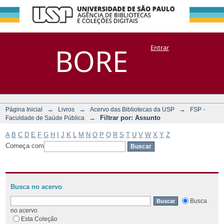
Filtrar por:
Repositório
BORE
Entrar
DSpace/Manakin + Corisco
Assunto
→
→
→
Página Inicial
Livros
Acervo das Bibliotecas da USP
FSP -
→
Filtrar por: Assunto
Faculdade de Saúde Pública
A
B
C
D
E
F
G
H
I
J
K
L
M
N
O
P
Q
R
S
T
U
V
W
X
Y
Z
Começa com
Busca no acervo
Busca
no acervo
Esta Coleção