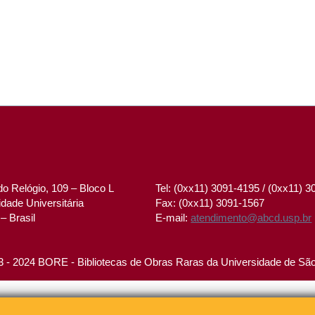
o Relógio, 109 – Bloco L
Tel: (0xx11) 3091-4195 / (0xx11) 
dade Universitária
Fax: (0xx11) 3091-1567
– Brasil
E-mail:
atendimento@abcd.usp.br
 - 2024 BORE - Bibliotecas de Obras Raras da Universidade de Sã