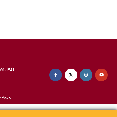
3091-1541




o Paulo