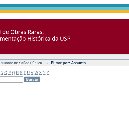
al de Obras Raras,
umentação Histórica da USP
→
Filtrar por: Assunto
aculdade de Saúde Pública
N
O
P
Q
R
S
T
U
V
W
X
Y
Z