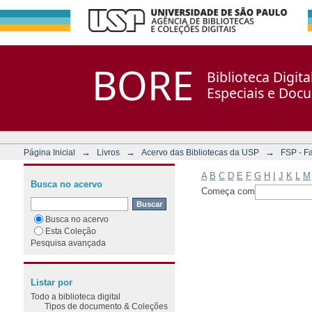
Filtrar por: Assunto
Repositório DSpace/Manakin + Corisco
BORE
Biblioteca Digit
Especiais e Doc
→
→
→
Página Inicial
Livros
Acervo das Bibliotecas da USP
FSP - F
A
B
C
D
E
F
G
H
I
J
K
L
M
Busca no acervo
Começa com
Busca no acervo
Esta Coleção
Pesquisa avançada
Listar por
Todo a biblioteca digital
Tipos de documento & Coleções