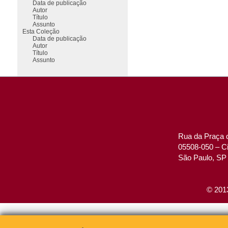
Data de publicação
Autor
Título
Assunto
Esta Coleção
Data de publicação
Autor
Título
Assunto
Rua da Praça d
05508-050 – Ci
São Paulo, SP 
© 2013