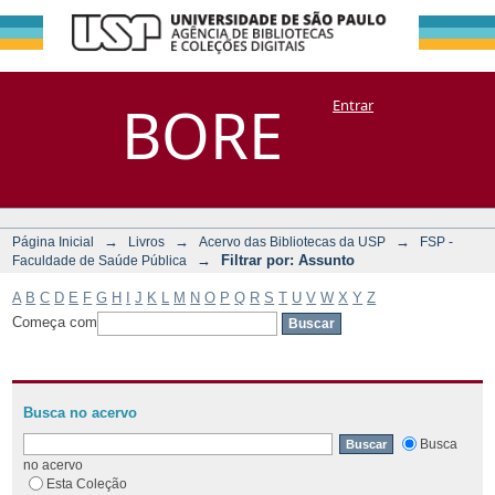
Filtrar por:
Repositório
BORE
Entrar
DSpace/Manakin + Corisco
Assunto
→
→
→
Página Inicial
Livros
Acervo das Bibliotecas da USP
FSP -
→
Filtrar por: Assunto
Faculdade de Saúde Pública
A
B
C
D
E
F
G
H
I
J
K
L
M
N
O
P
Q
R
S
T
U
V
W
X
Y
Z
Começa com
Busca no acervo
Busca
no acervo
Esta Coleção