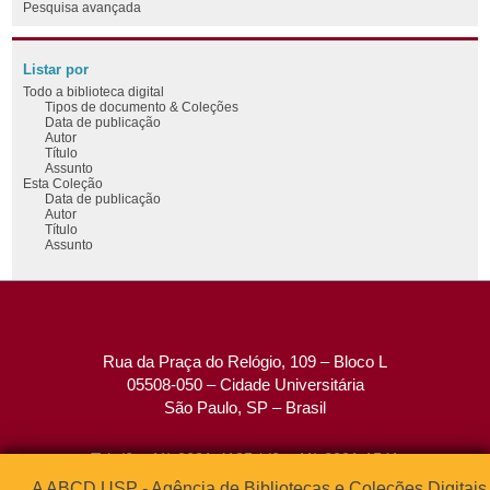
Pesquisa avançada
Listar por
Todo a biblioteca digital
Tipos de documento & Coleções
Data de publicação
Autor
Título
Assunto
Esta Coleção
Data de publicação
Autor
Título
Assunto
Rua da Praça do Relógio, 109 – Bloco L
05508-050 – Cidade Universitária
São Paulo, SP – Brasil
Tel: (0xx11) 3091-4195 / (0xx11) 3091-1541
Fax: (0xx11) 3091-1567
A ABCD USP - Agência de Bibliotecas e Coleções Digitais