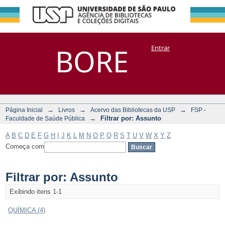
Filtrar por:
Repositório
BORE
Entrar
DSpace/Manakin + Corisco
Assunto
→
→
→
Página Inicial
Livros
Acervo das Bibliotecas da USP
FSP -
→
Filtrar por: Assunto
Faculdade de Saúde Pública
A
B
C
D
E
F
G
H
I
J
K
L
M
N
O
P
Q
R
S
T
U
V
W
X
Y
Z
Começa com
Filtrar por: Assunto
Exibindo itens 1-1
QUÍMICA (4)